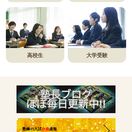
講師紹介
小学生
高校生
大学受験
中学生
高校生
大学受験の方
小学生から塾に通った方がいい3つの理由
塾練の入試
合格
速報