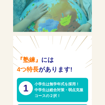
塾長ブログ
求人情報
『塾練』
には
4つ特長
があります!
小学生は無学年式を採用！
1
中学生は総合対策・弱点克服
コースの２択！