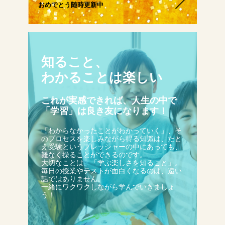
おめでとう随時更新中
生徒さんの塾∞練体験インタビュー
生徒さん・親御様のアンケート
知ること、
わかることは楽しい
塾練が選ばれる理由
これが実感できれば、人生の中で
「学習」は良き友になります！
合格実績
「わからなかったことがわかっていく」、そ
のプロセスを楽しみながら得る知識は、たと
え受験というプレッシャーの中にあっても、
難なく操ることができるのです。
よくあるご質問
大切なことは、「学ぶ楽しさを知ること」。
毎日の授業やテストが面白くなるのは、遠い
話ではありません。
一緒にワクワクしながら学んでいきましょ
う！
会員専用