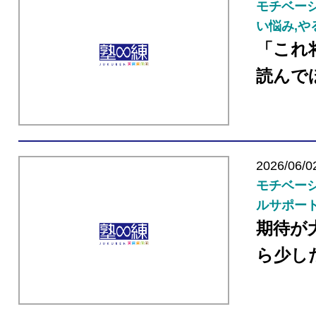
モチベーシ
い悩み,や
「これ
読んで
2026/06/0
モチベーシ
ルサポート
期待が
ら少し