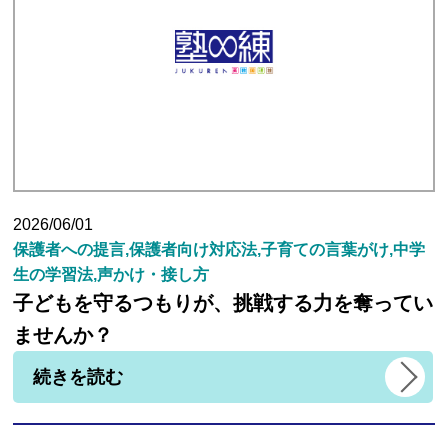
生徒さんの塾∞練体験インタビュー
生徒さん・親御様のアンケート
塾練が選ばれる理由
2026/06/01
保護者への提言,保護者向け対応法,子育ての言葉がけ,中学
合格実績
生の学習法,声かけ・接し方
子どもを守るつもりが、挑戦する力を奪ってい
よくあるご質問
ませんか？
続きを読む
会員専用