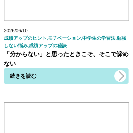
講師紹介
2026/06/10
成績アップのヒント,モチベーション,中学生の学習法,勉強
小学生
しない悩み,成績アップの秘訣
「分からない」と思ったときこそ、そこで諦め
中学生
ない
続きを読む
高校生
大学受験の方
小学生から塾に通った方がいい3つの理由