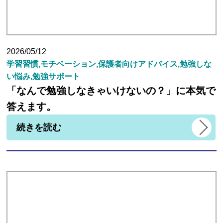
講師紹介
2026/05/12
学習習慣,モチベーション,保護者向けアドバイス,勉強しな
小学生
い悩み,勉強サポート
「なんで勉強しなきゃいけないの？」に本気で
中学生
答えます。
続きを読む
高校生
大学受験の方
小学生から塾に通った方がいい3つの理由