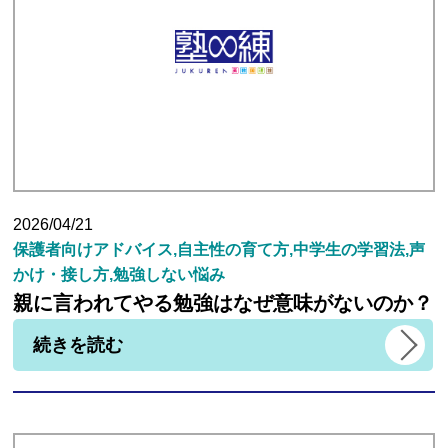
生徒さんの塾∞練体験インタビュー
生徒さん・親御様のアンケート
塾練が選ばれる理由
2026/04/21
保護者向けアドバイス,自主性の育て方,中学生の学習法,声
合格実績
かけ・接し方,勉強しない悩み
親に言われてやる勉強はなぜ意味がないのか？
よくあるご質問
続きを読む
会員専用