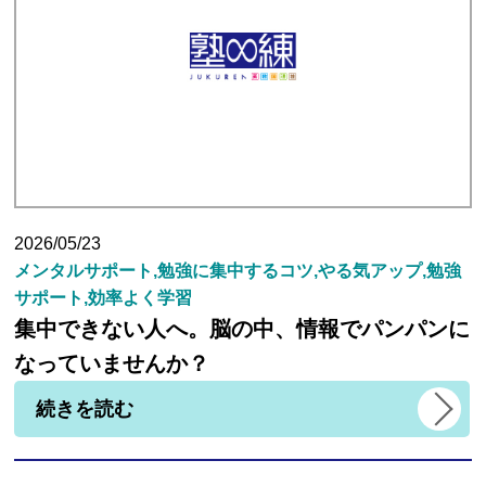
生徒さんの塾∞練体験インタビュー
生徒さん・親御様のアンケート
塾練が選ばれる理由
2026/05/23
メンタルサポート,勉強に集中するコツ,やる気アップ,勉強
合格実績
サポート,効率よく学習
集中できない人へ。脳の中、情報でパンパンに
よくあるご質問
なっていませんか？
続きを読む
会員専用