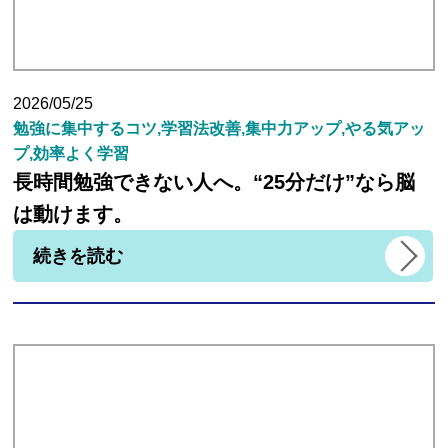
講師紹介
2026/05/25
勉強に集中するコツ,学習法改善,集中力アップ,やる気アッ
小学生
プ,効率よく学習
長時間勉強できない人へ。“25分だけ”なら脳
中学生
は動けます。
続きを読む
高校生
大学受験の方
小学生から塾に通った方がいい3つの理由