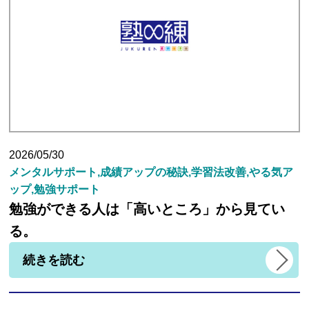
生徒さんの塾∞練体験インタビュー
生徒さん・親御様のアンケート
塾練が選ばれる理由
2026/05/30
メンタルサポート,成績アップの秘訣,学習法改善,やる気ア
合格実績
ップ,勉強サポート
勉強ができる人は「高いところ」から見てい
よくあるご質問
る。
続きを読む
会員専用