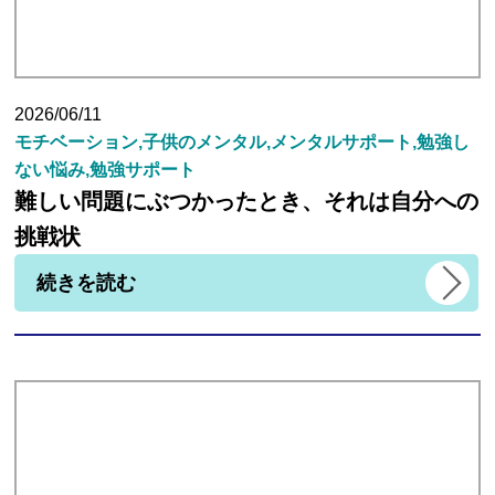
講師紹介
2026/06/11
モチベーション,子供のメンタル,メンタルサポート,勉強し
小学生
ない悩み,勉強サポート
難しい問題にぶつかったとき、それは自分への
中学生
挑戦状
続きを読む
高校生
大学受験の方
小学生から塾に通った方がいい3つの理由