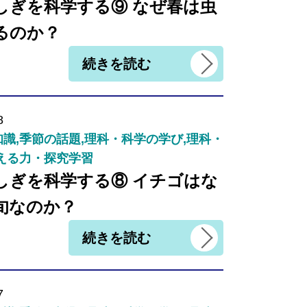
しぎを科学する⑨ なぜ春は虫
るのか？
続きを読む
8
識,季節の話題,理科・科学の学び,理科・
える力・探究学習
しぎを科学する⑧ イチゴはな
旬なのか？
続きを読む
7