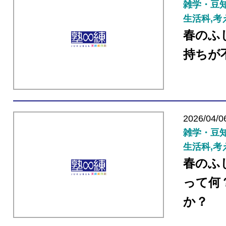
雑学・豆知
生活科,考
春のふ
持ちが
2026/04/0
雑学・豆知
生活科,考
春のふ
って何
か？