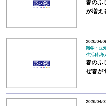
春のふ
が増え
2026/04/0
雑学・豆知
生活科,考
春のふ
ぜ春が
2026/04/0