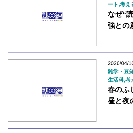
ート,考え
なぜ“
強との
2026/04/1
雑学・豆知
生活科,考
春のふ
昼と夜