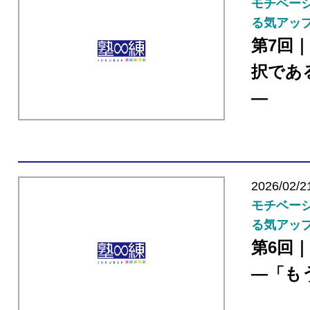
モチベーシ
る気アッ
第7回
択であ
―
2026/02/2
モチベーシ
る気アッ
第6回
―「も