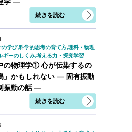
理学 ―
続きを読む
4
の学び,科学的思考の育て方,理科・物理
ルギーのしくみ,考える力・探究学習
中の物理学① 心が伝染するの
鳴」かもしれない ― 固有振動
制振動の話 ―
続きを読む
3