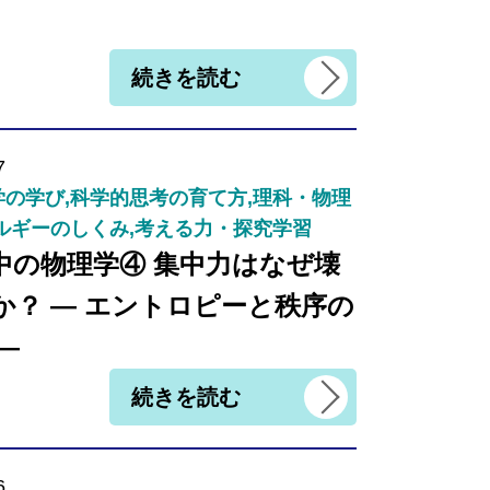
続きを読む
7
の学び,科学的思考の育て方,理科・物理
ルギーのしくみ,考える力・探究学習
中の物理学④ 集中力はなぜ壊
か？ ― エントロピーと秩序の
―
続きを読む
6