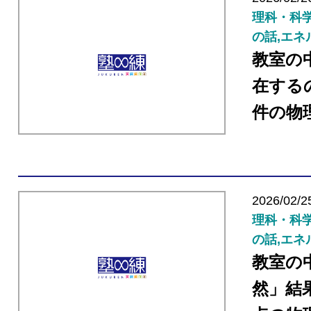
理科・科学
の話,エネ
教室の
在する
件の物
2026/02/2
理科・科学
の話,エネ
教室の
然」結