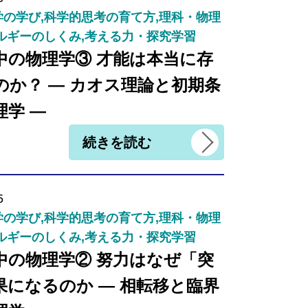
の学び,科学的思考の育て方,理科・物理
ルギーのしくみ,考える力・探究学習
中の物理学③ 才能は本当に存
のか？ ― カオス理論と初期条
理学 ―
続きを読む
5
の学び,科学的思考の育て方,理科・物理
ルギーのしくみ,考える力・探究学習
中の物理学② 努力はなぜ「突
果になるのか ― 相転移と臨界