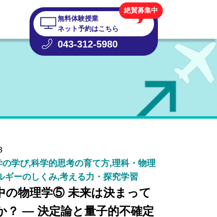
絶賛募集中
無料体験授業
ネット予約はこちら
043-312-5980
8
の学び,科学的思考の育て方,理科・物理
ルギーのしくみ,考える力・探究学習
中の物理学⑤ 未来は決まって
か？ ― 決定論と量子的不確定