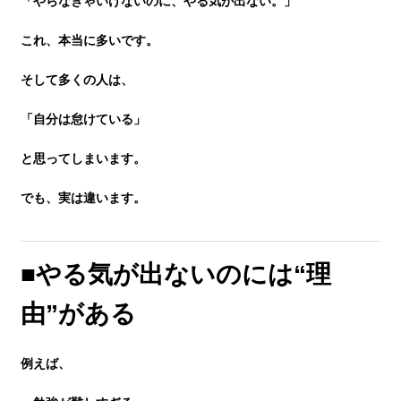
「やらなきゃいけないのに、やる気が出ない。」
これ、本当に多いです。
講師紹介
そして多くの人は、
小学生
「自分は怠けている」
と思ってしまいます。
中学生
でも、実は違います。
高校生
■やる気が出ないのには“理
由”がある
大学受験の方
例えば、
小学生から塾に通った方がいい3つの理由