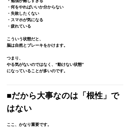
・勉強が難しすぎる
・何をやればいいか分からない
生徒さんの塾∞練体験インタビュー
・失敗したくない
・スマホが気になる
・疲れている
生徒さん・親御様のアンケート
こういう状態だと、
脳は自然とブレーキをかけます。
塾練が選ばれる理由
つまり、
やる気がないのではなく、“動けない状態”
になっていることが多いのです。
合格実績
■だから大事なのは「根性」で
よくあるご質問
はない
会員専用
ここ、かなり重要です。