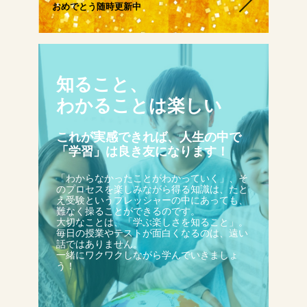
おめでとう随時更新中
生徒さんの塾∞練体験インタビュー
生徒さん・親御様のアンケート
知ること、
わかることは楽しい
塾練が選ばれる理由
これが実感できれば、人生の中で
「学習」は良き友になります！
合格実績
「わからなかったことがわかっていく」、そ
のプロセスを楽しみながら得る知識は、たと
え受験というプレッシャーの中にあっても、
難なく操ることができるのです。
よくあるご質問
大切なことは、「学ぶ楽しさを知ること」。
毎日の授業やテストが面白くなるのは、遠い
話ではありません。
一緒にワクワクしながら学んでいきましょ
う！
会員専用