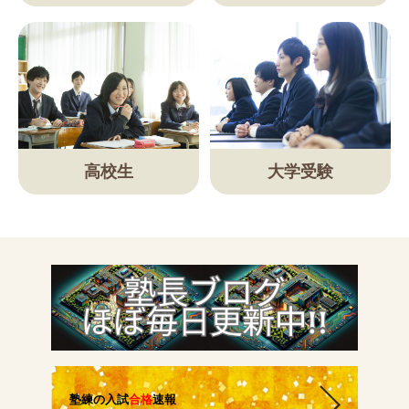
講師紹介
小学生
高校生
大学受験
中学生
高校生
大学受験の方
小学生から塾に通った方がいい3つの理由
塾練の入試
合格
速報