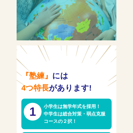
塾長ブログ
求人情報
『塾練』
には
4つ特長
があります!
小学生は無学年式を採用！
1
中学生は総合対策・弱点克服
コースの２択！