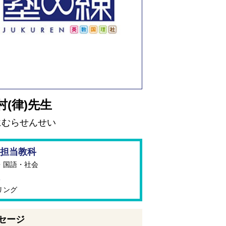
村(律)先生
にむらせんせい
担当教科
・国語・社会
リング
セージ