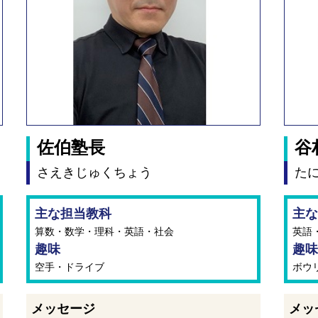
佐伯塾長
谷
さえきじゅくちょう
た
主な担当教科
主な
算数・数学・理科・英語・社会
英語
趣味
趣味
空手・ドライブ
ボウ
メッセージ
メッ