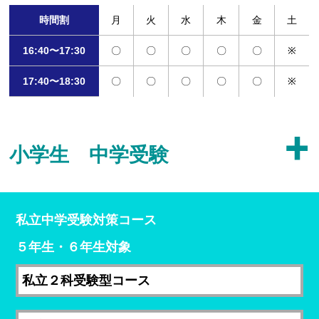
時間割
月
火
水
木
金
土
16:40〜17:30
〇
〇
〇
〇
〇
※
17:40〜18:30
〇
〇
〇
〇
〇
※
小学生 中学受験
私立中学受験対策コース
５年生・６年生対象
私立２科受験型コース