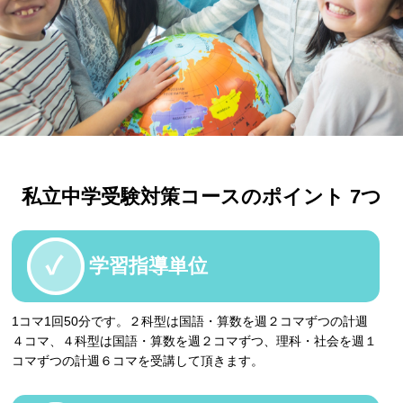
私立中学受験対策コースのポイント 7つ
学習指導単位
1コマ1回50分です。２科型は国語・算数を週２コマずつの計週
４コマ、４科型は国語・算数を週２コマずつ、理科・社会を週１
コマずつの計週６コマを受講して頂きます。