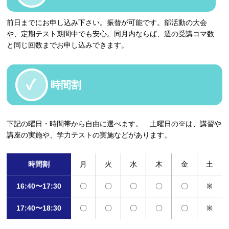
前日までにお申し込み下さい。振替が可能です。部活動の大会
や、定期テスト期間中でも安心。同月内ならば、週の受講コマ数
と同じ回数までお申し込みできます。
時間割
下記の曜日・時間帯から自由に選べます。 土曜日の※は、講習や
講座の実施や、学力テストの実施などがあります。
時間割
月
火
水
木
金
土
16:40〜17:30
〇
〇
〇
〇
〇
※
17:40〜18:30
〇
〇
〇
〇
〇
※