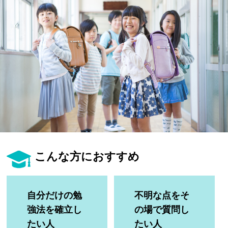
生徒さんの塾∞練体験インタビュー
生徒さん・親御様のアンケート
塾練が選ばれる理由
合格実績
こんな方におすすめ
よくあるご質問
自分だけの勉
不明な点をそ
会員専用
強法を確立し
の場で質問し
たい人
たい人