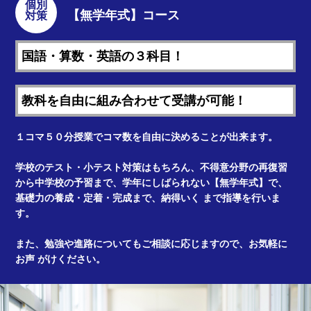
個別
【無学年式】コース
対策
講師紹介
国語・算数・英語の３科目！
小学生
教科を自由に組み合わせて受講が可能！
１コマ５０分授業でコマ数を自由に決めることが出来ます。
中学生
学校のテスト・小テスト対策はもちろん、不得意分野の再復習
から中学校の予習まで、学年にしばられない【無学年式】で、
高校生
基礎力の養成・定着・完成まで、納得いく まで指導を行いま
す。
大学受験の方
また、勉強や進路についてもご相談に応じますので、お気軽に
お声 がけください。
小学生から塾に通った方がいい3つの理由