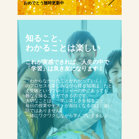
おめでとう随時更新中
生徒さんの塾∞練体験インタビュー
生徒さん・親御様のアンケート
知ること、
わかることは楽しい
塾練が選ばれる理由
これが実感できれば、人生の中で
「学習」は良き友になります！
合格実績
「わからなかったことがわかっていく」、そ
のプロセスを楽しみながら得る知識は、たと
え受験というプレッシャーの中にあっても、
難なく操ることができるのです。
よくあるご質問
大切なことは、「学ぶ楽しさを知ること」。
毎日の授業やテストが面白くなるのは、遠い
話ではありません。
一緒にワクワクしながら学んでいきましょ
う！
会員専用