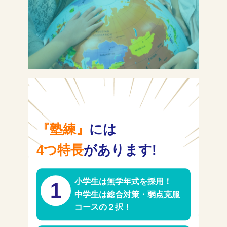
塾長ブログ
求人情報
『塾練』
には
4つ特長
があります!
小学生は無学年式を採用！
1
中学生は総合対策・弱点克服
コースの２択！