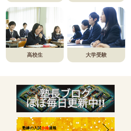
講師紹介
小学生
高校生
大学受験
中学生
高校生
大学受験の方
小学生から塾に通った方がいい3つの理由
塾練の入試
合格
速報