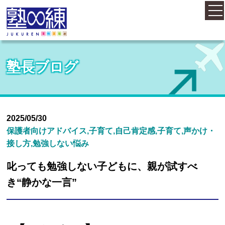
ホーム
塾長ブログ
コース案内
料金案内
2025/05/30
保護者向けアドバイス,子育て,自己肯定感,子育て,声かけ・
接し方,勉強しない悩み
概要・アクセス
叱っても勉強しない子どもに、親が試すべ
き“静かな一言”
お知らせ
塾長紹介