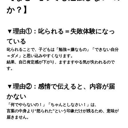
か？】
生徒さんの塾∞練体験インタビュー
▼理由①：叱られる＝失敗体験になっ
生徒さん・親御様のアンケート
ている
叱られることで、子どもは「勉強＝嫌なもの」「できない自分
塾練が選ばれる理由
＝ダメ」と思い込みやすくなります。
結果、
自己肯定感が下がり、ますますやる気が失われる
ので
す。
合格実績
▼理由②：感情で伝えると、内容が届
よくあるご質問
かない
「何でやらないの！」「ちゃんとしなさい！」は、
言葉の中身より“怒られた”という印象だけが残る
ため、意味が
会員専用
届きません。