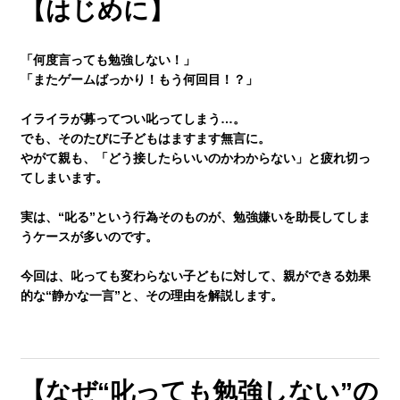
【はじめに】
講師紹介
「何度言っても勉強しない！」
「またゲームばっかり！もう何回目！？」
小学生
イライラが募ってつい叱ってしまう…。
でも、そのたびに子どもはますます無言に。
やがて親も、「どう接したらいいのかわからない」と疲れ切っ
てしまいます。
中学生
実は、
“叱る”という行為そのものが、勉強嫌いを助長してしま
うケース
が多いのです。
高校生
今回は、叱っても変わらない子どもに対して、親ができる
効果
的な“静かな一言”と、その理由
を解説します。
大学受験の方
小学生から塾に通った方がいい3つの理由
【なぜ“叱っても勉強しない”の