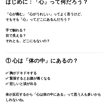
はじめに：「心」って何だろう？
「心が痛む」「心がうれしい」ってよく言うけど、
講師紹介
そもそも「心」ってどこにあるんだろう？
手で触れる？
小学生
目で見える？
それとも、どこにもないの？
中学生
① 心は「体の中」にあるの？
高校生
✅ 胸がドキドキする
✅ 緊張するとお腹が痛くなる
✅ 悲しいと涙が出る
大学受験の方
体が反応するから「心は体の中にある」って思う人も多いかも
しれないね。
小学生から塾に通った方がいい3つの理由