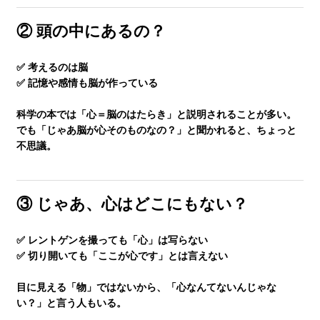
② 頭の中にあるの？
生徒さんの塾∞練体験インタビュー
✅ 考えるのは脳
生徒さん・親御様のアンケート
✅ 記憶や感情も脳が作っている
科学の本では「心＝脳のはたらき」と説明されることが多い。
塾練が選ばれる理由
でも「じゃあ脳が心そのものなの？」と聞かれると、ちょっと
不思議。
合格実績
③ じゃあ、心はどこにもない？
よくあるご質問
✅ レントゲンを撮っても「心」は写らない
✅ 切り開いても「ここが心です」とは言えない
会員専用
目に見える「物」ではないから、「心なんてないんじゃな
い？」と言う人もいる。