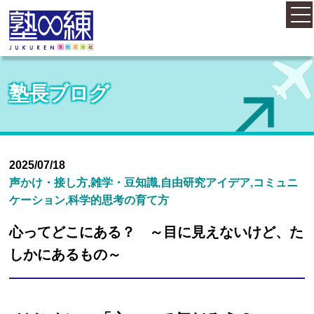
ホーム
塾長ブログ
コース案内
料金案内
2025/07/18
声かけ・接し方,雑学・豆知識,自由研究アイデア,コミュニ
ケーション,科学的思考の育て方
概要・アクセス
心ってどこにある？ ～目に見えないけど、た
しかにあるもの～
お知らせ
塾長紹介