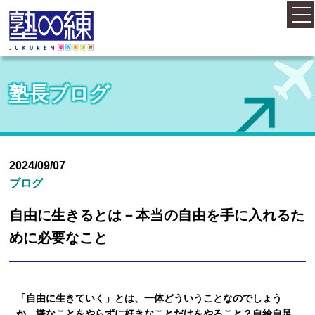
ホーム
塾長ブログ
コース案内
料金案内
2024/09/07
ブログ
概要・アクセス
自由に生きるとは－本当の自由を手に入れるた
めに必要なこと
お知らせ
「自由に生きていく」とは、一体どういうことなのでしょう
塾長紹介
か。嫌なことをやらずに好きなことだけをやること？自給自足