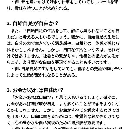
・例:
夢を追いかけて好きな仕事をしていても、ルールを守
り、責任を持つことが求められる。
生徒さんの塾∞練体験インタビュー
2.
自給自足が自由か？
また、「自給自足の生活をして、誰にも縛られないことが自
生徒さん・親御様のアンケート
由だ」と考える人もいるでしょう。確かに、自給自足の生活に
は、自分の力で生きていく満足感や、自然との一体感が感じら
れるかもしれません。しかし、自由な生活というのは、それだ
塾練が選ばれる理由
けではありません。社会との繋がりや、他者との協力があるか
らこそ、より豊かな自由を実現できることも多いのです。
・例:
自給自足の生活をしていても、他者との交流や助け合い
合格実績
によって生活が豊かになることがある。
3.
お金があれば自由か？
よくあるご質問
「お金があれば自由だ」と思う人もいるでしょう。確かに、
お金があれば選択肢が増え、より多くのことができるようにな
るかもしれません。しかし、お金がすべてを解決するわけでは
会員専用
ありません。自由に生きるためには、物質的な豊かさだけでな
く、心の豊かさや自己実現のための選択肢が必要です。