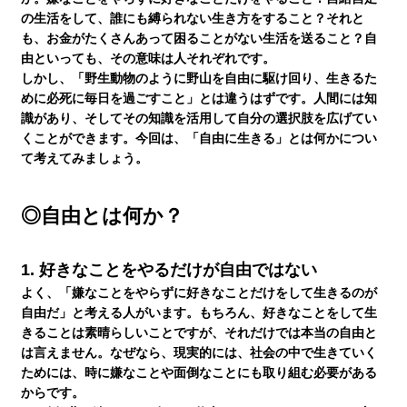
の生活をして、誰にも縛られない生き方をすること？それと
も、お金がたくさんあって困ることがない生活を送ること？自
講師紹介
由といっても、その意味は人それぞれです。
しかし、「野生動物のように野山を自由に駆け回り、生きるた
めに必死に毎日を過ごすこと」とは違うはずです。人間には知
識があり、そしてその知識を活用して自分の選択肢を広げてい
小学生
くことができます。今回は、「自由に生きる」とは何かについ
て考えてみましょう。
中学生
◎自由とは何か？
高校生
1.
好きなことをやるだけが自由ではない
よく、「嫌なことをやらずに好きなことだけをして生きるのが
自由だ」と考える人がいます。もちろん、好きなことをして生
大学受験の方
きることは素晴らしいことですが、それだけでは本当の自由と
は言えません。なぜなら、現実的には、社会の中で生きていく
ためには、時に嫌なことや面倒なことにも取り組む必要がある
小学生から塾に通った方がいい3つの理由
からです。