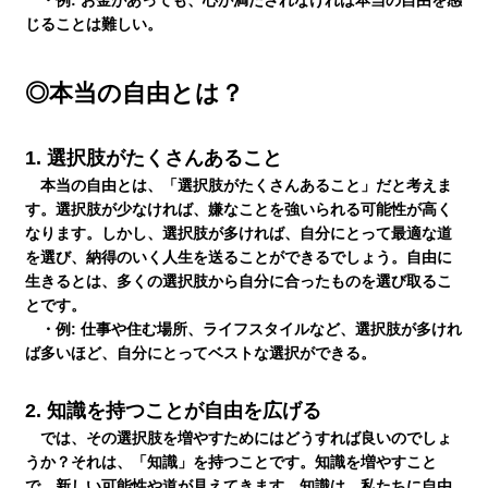
・例:
お金があっても、心が満たされなければ本当の自由を感
塾長ブログ
じることは難しい。
◎本当の自由とは？
求人情報
1.
選択肢がたくさんあること
本当の自由とは、「選択肢がたくさんあること」だと考えま
す。選択肢が少なければ、嫌なことを強いられる可能性が高く
なります。しかし、選択肢が多ければ、自分にとって最適な道
を選び、納得のいく人生を送ることができるでしょう。自由に
生きるとは、多くの選択肢から自分に合ったものを選び取るこ
とです。
・例:
仕事や住む場所、ライフスタイルなど、選択肢が多けれ
ば多いほど、自分にとってベストな選択ができる。
2.
知識を持つことが自由を広げる
では、その選択肢を増やすためにはどうすれば良いのでしょ
うか？それは、「知識」を持つことです。知識を増やすこと
で、新しい可能性や道が見えてきます。知識は、私たちに自由