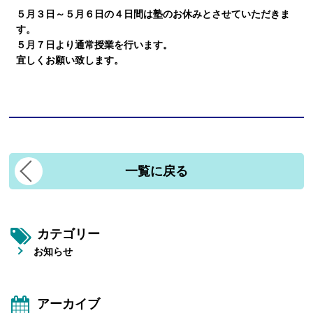
５月３日～５月６日の４日間は塾のお休みとさせていただきま
す。
講師紹介
５月７日より通常授業を行います。
宜しくお願い致します。
小学生
中学生
一覧に戻る
高校生
カテゴリー
大学受験の方
お知らせ
小学生から塾に通った方がいい3つの理由
アーカイブ