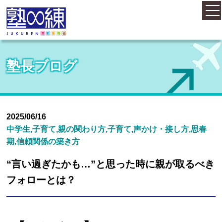
ホーム
塾長ブログ
コース案内
料金案内
2025/06/16
中学生,子育て,親の関わり方,子育て,声かけ・接し方,思春
期,信頼関係の築き方
概要・アクセス
“言い過ぎたかも…”と思った時に親が取るべき
フォローとは？
お知らせ
塾長紹介