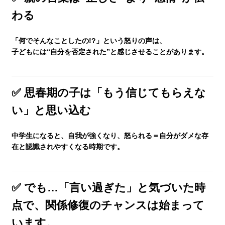
わる
生徒さんの塾∞練体験インタビュー
「何でそんなことしたの!?」という怒りの声は、
子どもには“自分を否定された”と感じさせることがあります。
生徒さん・親御様のアンケート
✅ 思春期の子は「もう信じてもらえな
塾練が選ばれる理由
い」と思い込む
合格実績
中学生になると、自我が強くなり、
怒られる＝自分がダメな存
在と認識されやすくなる
時期です。
よくあるご質問
✅ でも…「言い過ぎた」と気づいた時
会員専用
点で、関係修復のチャンスは始まって
います。