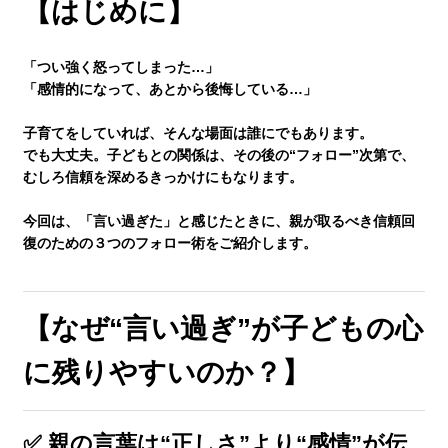
【はじめに】
講師紹介
「つい強く怒ってしまった…」
「感情的になって、あとから後悔している…」
小学生
子育てをしていれば、そんな場面は誰にでもあります。
でも大丈夫。子どもとの関係は、
その後の“フォロー”次第で、
むしろ信頼を深めるきっかけ
にもなります。
中学生
今回は、「言い過ぎた」と感じたときに、親が取るべき
信頼回
復のための３つのフォロー術
をご紹介します。
高校生
【なぜ“言い過ぎ”が子どもの心
大学受験の方
に残りやすいのか？】
小学生から塾に通った方がいい3つの理由
✅ 親の言葉は“正しさ”より“感情”が伝