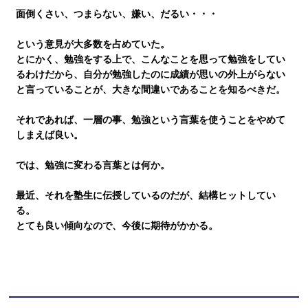
面倒くさい、つまらない、嫌い、だるい・・・
講師紹介
という意見が大多数を占めていた。
とにかく、勉強をする上で、こんなことを思って勉強をしてい
るわけだから、自分が勉強したのに成績が思いの外上がらない
と言っていることが、大きな間違いであることを知るべきだ。
小学生
それであれば、一層の事、勉強という言葉を使うことをやめて
しまえば良い。
中学生
では、勉強に変わる言葉とは何か。
高校生
最近、それを塾生に伝授しているのだが、結構ヒットしてい
る。
とても良い傾向なので、今後に期待がかかる。
大学受験の方
小学生から塾に通った方がいい3つの理由