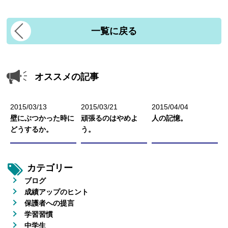
生徒さんの塾∞練体験インタビュー
一覧に戻る
生徒さん・親御様のアンケート
オススメの記事
塾練が選ばれる理由
2015/03/13
2015/03/21
2015/04/04
壁にぶつかった時に
頑張るのはやめよ
人の記憶。
合格実績
どうするか。
う。
よくあるご質問
カテゴリー
ブログ
成績アップのヒント
会員専用
保護者への提言
学習習慣
中学生