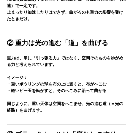
速）で一定です。
生徒さんの塾∞練体験インタビュー
止まったり加速したりはできず、曲がるのも重力の影響を受け
たときだけ。
生徒さん・親御様のアンケート
② 重力は光の進む「道」を曲げる
塾練が選ばれる理由
重力は、単に「引っ張る力」ではなく、
空間そのものをゆがめ
る力
と考えられています。
合格実績
イメージ：
・重いボウリングの球を布の上に置くと、布がへこむ
・軽いビー玉を転がすと、そのへこみに沿って曲がる
よくあるご質問
同じように、
重い天体は空間をへこませ、光の進む道（＝光の
経路）を曲げます
。
会員専用