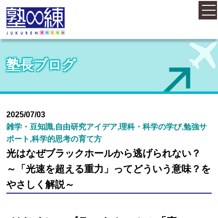
ホーム
塾長ブログ
コース案内
料金案内
2025/07/03
雑学・豆知識,自由研究アイデア,理科・科学の学び,勉強サ
ポート,科学的思考の育て方
概要・アクセス
光はなぜブラックホールから逃げられない？
～「光速を超える重力」ってどういう意味？を
お知らせ
やさしく解説～
塾長紹介