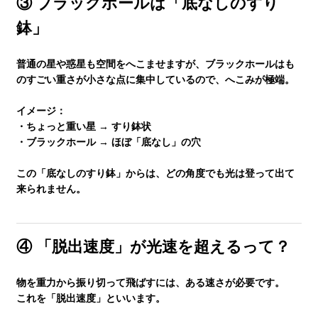
③ ブラックホールは「底なしのすり
塾長ブログ
鉢」
求人情報
普通の星や惑星も空間をへこませますが、ブラックホールは
も
のすごい重さが小さな点に集中
しているので、へこみが極端。
イメージ：
・ちょっと重い星 → すり鉢状
・ブラックホール → ほぼ「底なし」の穴
この「底なしのすり鉢」からは、
どの角度でも光は登って出て
来られません
。
④ 「脱出速度」が光速を超えるって？
物を重力から振り切って飛ばすには、ある速さが必要です。
これを「脱出速度」といいます。