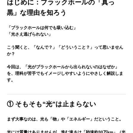
はじめに：ブラックホールの「真っ
黒」な理由を知ろう
講師紹介
「ブラックホールは何でも吸い込む」
「光さえ逃げられない」
小学生
こう聞くと、「なんで？」「どういうこと？」って思いません
か？
中学生
今回は、「光がブラックホールから出られないのはなぜか」
を、理科が苦手でもイメージしやすいようにやさしく解説しま
す。
高校生
大学受験の方
① そもそも“光”は止まらない
まず大事なのは、
光も「物」や「エネルギー」だということ
。
小学生から塾に通った方がいい3つの理由
光には質量はありませんが、進む速さは「秒速約30万km」（光