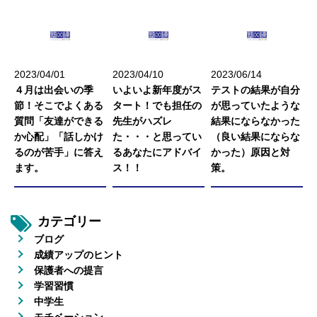
2023/04/01
2023/04/10
2023/06/14
４月は出会いの季
いよいよ新年度がス
テストの結果が自分
節！そこでよくある
タート！でも担任の
が思っていたような
質問「友達ができる
先生がハズレ
結果にならなかった
か心配」「話しかけ
た・・・と思ってい
（良い結果にならな
るのが苦手」に答え
るあなたにアドバイ
かった）原因と対
ます。
ス！！
策。
カテゴリー
ブログ
成績アップのヒント
保護者への提言
学習習慣
中学生